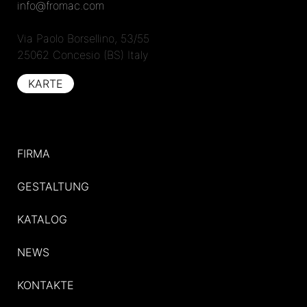
info@fromac.com
Via Paolo Borsellino, 53/55
25062 Concesio (BS) Italy
KARTE
FIRMA
GESTALTUNG
KATALOG
NEWS
KONTAKTE