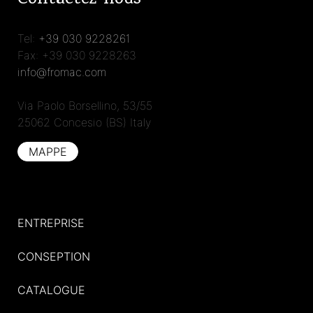
Contactez-nous
Tel:
+39 030 9228261
Fax: +39 030 9228263
info@fromac.com
Via Paolo Borsellino, 53/55
25062 Concesio (BS) Italy
MAPPE
ENTREPRISE
CONSEPTION
CATALOGUE