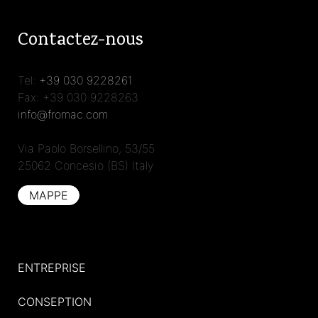
Contactez-nous
Tel:
+39 030 9228261
Fax: +39 030 9228263
info@fromac.com
Via Paolo Borsellino, 53/55
25062 Concesio (BS) Italy
MAPPE
ENTREPRISE
CONSEPTION