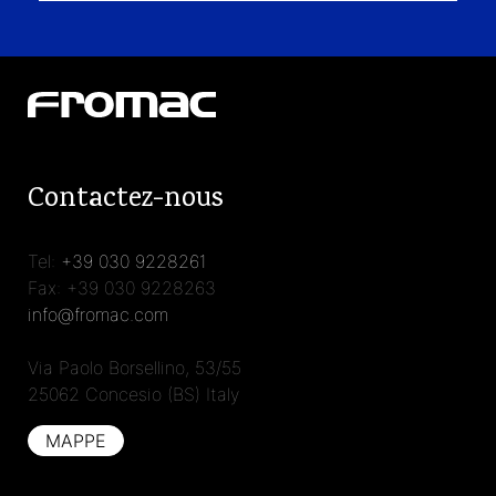
Contactez-nous
Tel:
+39 030 9228261
Fax: +39 030 9228263
info@fromac.com
Via Paolo Borsellino, 53/55
25062 Concesio (BS) Italy
MAPPE