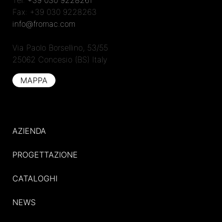
Tel:
+39 030 9228261
Fax: +39 030 9228263
info@fromac.com
Via Paolo Borsellino, 53/55
25062 Concesio (BS) Italy
MAPPA
AZIENDA
PROGETTAZIONE
CATALOGHI
NEWS