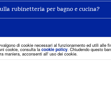
ulla rubinetteria per bagno e cucina?
vvalgono di cookie necessari al funzionamento ed utili alle fin
uni cookie, consulta la
. Chiudendo questo ban
cookie policy
ra maniera, acconsenti all' uso dei cookie.
BAGNO
IENDA
DOCCIA
ROGETTAZIONE
CUCINA