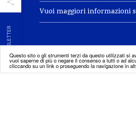
Vuoi maggiori informazioni s
NEWSLETTER
Questo sito o gli strumenti terzi da questo utilizzati si a
vuoi saperne di più o negare il consenso a tutti o ad alc
cliccando su un link o proseguendo la navigazione in alt
Contattaci
AZ
P
Tel:
+39 030 9228261
Fax: +39 030 9228263