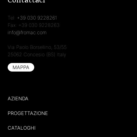
Contattaci
Tel:
+39 030 9228261
Fax: +39 030 9228263
info@fromac.com
Via Paolo Borsellino, 53/55
25062 Concesio (BS) Italy
MAPPA
AZIENDA
PROGETTAZIONE
CATALOGHI